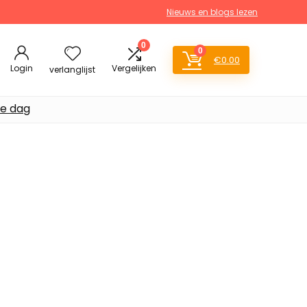
Nieuws en blogs lezen
0
0
€
0.00
Login
Vergelijken
verlanglijst
de dag