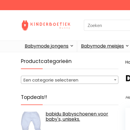
Search
for:
Babymode jongens
Babymode meisjes
Productcategorieën
H
Een categorie selecteren
Topdeals!!
He
babidu Babyschoenen voor
baby's, uniseks.