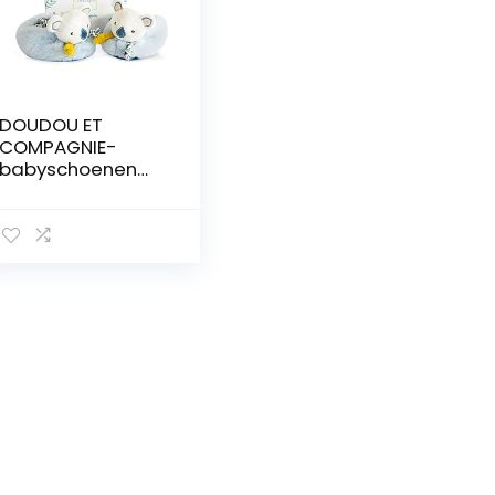
DOUDOU ET
COMPAGNIE-
babyschoenen
met rassel 0-6
Mois YOCA Koala-
0-6 mois-
DC3675