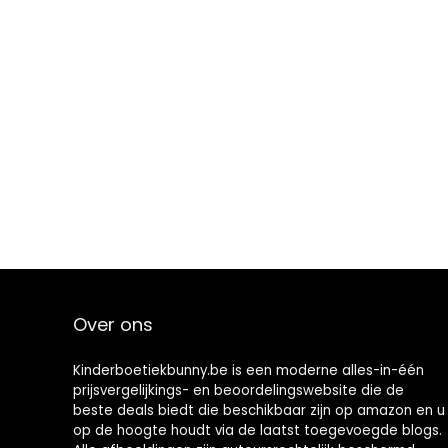
Over ons
Kinderboetiekbunny.be is een moderne alles-in-één
prijsvergelijkings- en beoordelingswebsite die de
beste deals biedt die beschikbaar zijn op amazon en u
op de hoogte houdt via de laatst toegevoegde blogs.