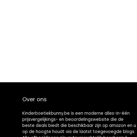
Over ons
Kinderboetiekbunny.be is een moderne alles-in-één
prijsvergelijkings- en beoordelingswebsite die de
beste deals biedt die beschikbaar zijn op amazon en u
op de hoogte houdt via de laatst toegevoegde blogs.