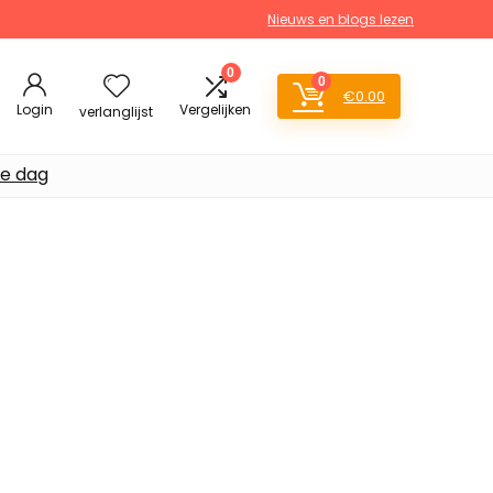
Nieuws en blogs lezen
0
0
€
0.00
Login
Vergelijken
verlanglijst
de dag