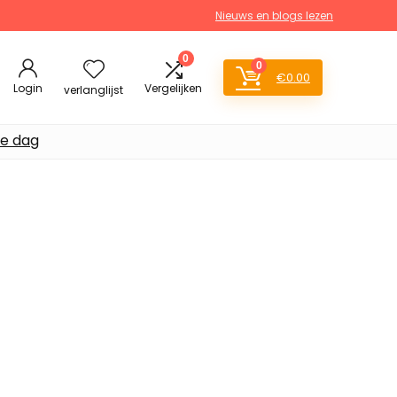
Nieuws en blogs lezen
0
0
€
0.00
Login
Vergelijken
verlanglijst
de dag