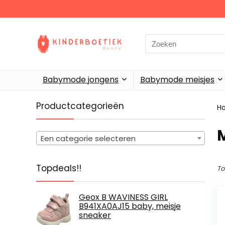
Search
for:
Babymode jongens
Babymode meisjes
Productcategorieën
H
‎
Een categorie selecteren
Topdeals!!
To
Geox B WAVINESS GIRL
B941XA0AJ15 baby, meisje
sneaker