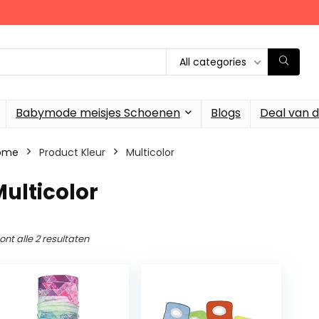
All categories
Babymode meisjes Schoenen
Blogs
Deal van 
ome
Product Kleur
‎Multicolor
Multicolor
ont alle 2 resultaten