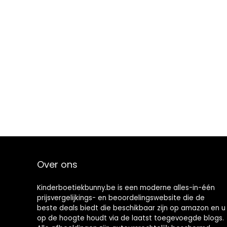
Over ons
Kinderboetiekbunny.be is een moderne alles-in-één
prijsvergelijkings- en beoordelingswebsite die de
beste deals biedt die beschikbaar zijn op amazon en u
op de hoogte houdt via de laatst toegevoegde blogs.